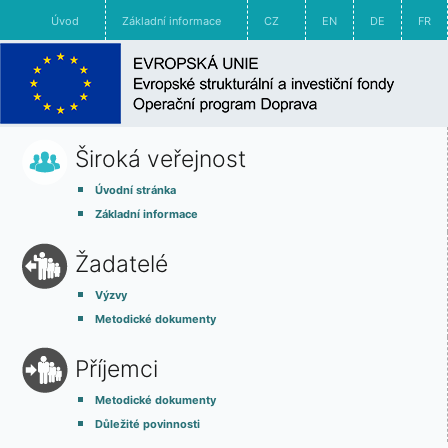
Úvod
Základní informace
CZ
EN
DE
FR
Široká veřejnost
Úvodní stránka
Základní informace
Žadatelé
Výzvy
Metodické dokumenty
Příjemci
Metodické dokumenty
Důležité povinnosti