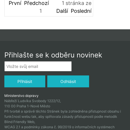
První
Předchozí
1
stránka ze
1
Další
Poslední
Přihlašte se k odběru novinek
Ministerstvo dopravy
Nábřeží Ludvíka Svobody 1222/12,
110 00 Praha 1-Nové Město
Při tvorbě a správě těchto Stránek byla zohledněna přístupnost obsahu i
funkčnost webu tak, aby splňovala zásady přístupnosti podle metodik
Blind Friendly Web,
WCAG 2.1 a podmínky zákona č. 99/2019 o informačních systémech