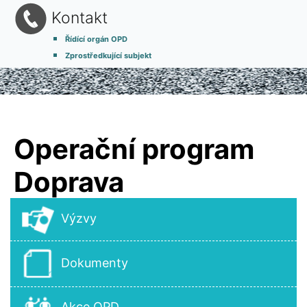
Kontakt
Řídící orgán OPD
Zprostředkující subjekt
Operační program
Doprava
Výzvy
Dokumenty
Akce OPD