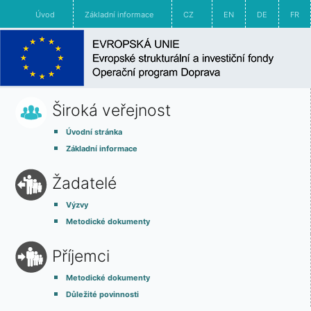
Úvod
Základní informace
CZ
EN
DE
FR
Široká veřejnost
Úvodní stránka
Základní informace
Žadatelé
Výzvy
Metodické dokumenty
Příjemci
Metodické dokumenty
Důležité povinnosti