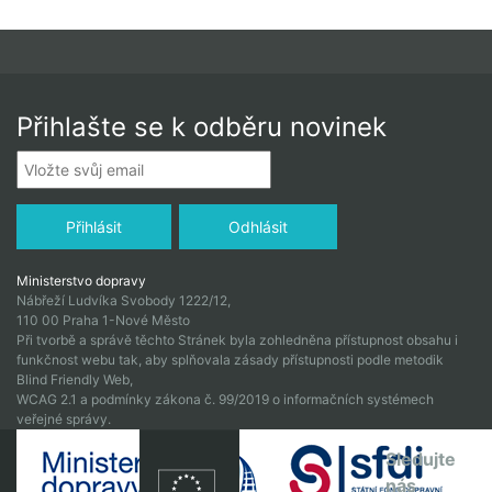
Přihlašte se k odběru novinek
Ministerstvo dopravy
Nábřeží Ludvíka Svobody 1222/12,
110 00 Praha 1-Nové Město
Při tvorbě a správě těchto Stránek byla zohledněna přístupnost obsahu i
funkčnost webu tak, aby splňovala zásady přístupnosti podle metodik
Blind Friendly Web,
WCAG 2.1 a podmínky zákona č. 99/2019 o informačních systémech
veřejné správy.
Sledujte
nás