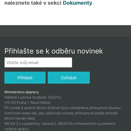
naleznete také v sekci
Dokumenty
.
Přihlašte se k odběru novinek
Ministerstvo dopravy
Nábřeží Ludvíka Svobody 1222/12,
110 00 Praha 1-Nové Město
Při tvorbě a správě těchto Stránek byla zohledněna přístupnost obsahu i
funkčnost webu tak, aby splňovala zásady přístupnosti podle metodik
Blind Friendly Web,
WCAG 2.1 a podmínky zákona č. 99/2019 o informačních systémech
veřejné správy.