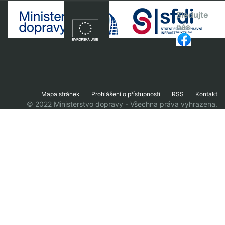
Sledujte
nás
Mapa stránek
Prohlášení o přístupnosti
RSS
Kontakt
© 2022 Ministerstvo dopravy - Všechna práva vyhrazena.