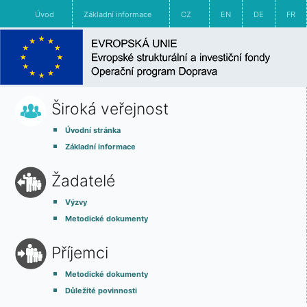
Úvod
Základní informace
CZ
EN
DE
FR
Široká veřejnost
Úvodní stránka
Základní informace
Žadatelé
Výzvy
Metodické dokumenty
Příjemci
Metodické dokumenty
Důležité povinnosti