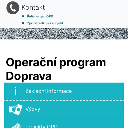
Kontakt
Řídící orgán OPD
Zprostředkující subjekt
Operační program
Doprava
Základní informace
Výzvy
Projekty OPD