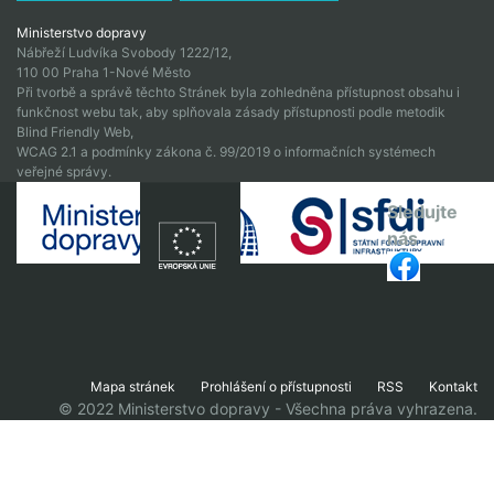
Ministerstvo dopravy
Nábřeží Ludvíka Svobody 1222/12,
110 00 Praha 1-Nové Město
Při tvorbě a správě těchto Stránek byla zohledněna přístupnost obsahu i
funkčnost webu tak, aby splňovala zásady přístupnosti podle metodik
Blind Friendly Web,
WCAG 2.1 a podmínky zákona č. 99/2019 o informačních systémech
veřejné správy.
Sledujte
nás
Mapa stránek
Prohlášení o přístupnosti
RSS
Kontakt
© 2022 Ministerstvo dopravy - Všechna práva vyhrazena.