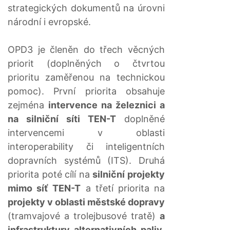
strategických dokumentů na úrovni
národní i evropské.
OPD3 je členěn do třech věcných
priorit (doplněných o čtvrtou
prioritu zaměřenou na technickou
pomoc). První priorita obsahuje
zejména
intervence na železnici a
na silniční síti TEN-T
doplněné
intervencemi v oblasti
interoperability či inteligentních
dopravních systémů (ITS). Druhá
priorita poté cílí na
silniční projekty
mimo síť TEN-T
a třetí priorita na
projekty v oblasti městské dopravy
(tramvajové a trolejbusové tratě)
a
infrastruktury alternativních paliv
.