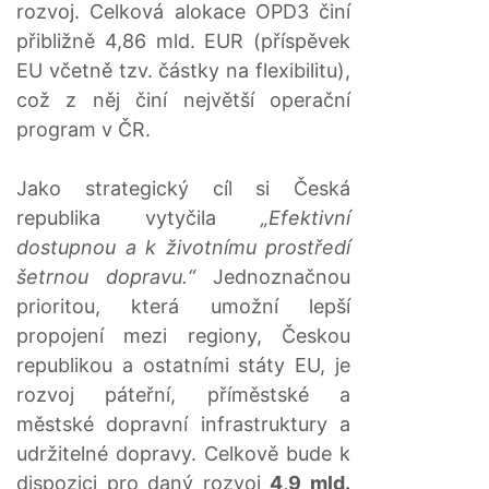
rozvoj. Celková alokace OPD3 činí
přibližně 4,86 mld. EUR (příspěvek
EU včetně tzv. částky na flexibilitu),
což z něj činí největší operační
program v ČR.
Jako strategický cíl si Česká
republika vytyčila
„Efektivní
dostupnou a k životnímu prostředí
šetrnou dopravu.“
Jednoznačnou
prioritou, která umožní lepší
propojení mezi regiony, Českou
republikou a ostatními státy EU, je
rozvoj páteřní, příměstské a
městské dopravní infrastruktury a
udržitelné dopravy. Celkově bude k
dispozici pro daný rozvoj
4,9 mld.