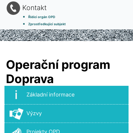
Kontakt
Řídící orgán OPD
Zprostředkující subjekt
Operační program
Doprava
Základní informace
Výzvy
Projekty OPD