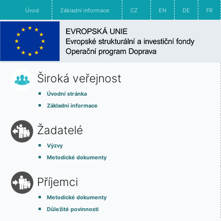
Úvod
Základní informace
CZ
EN
DE
FR
Široká veřejnost
Úvodní stránka
Základní informace
Žadatelé
Výzvy
Metodické dokumenty
Příjemci
Metodické dokumenty
Důležité povinnosti