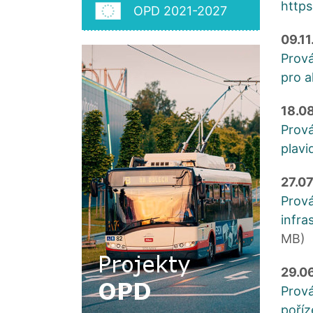
https
OPD 2021-2027
09.11
Prová
pro a
18.0
Prová
plavi
27.0
Prová
infra
MB)
29.0
Prová
poříz