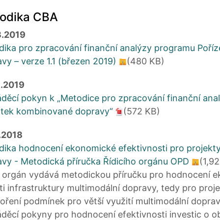
odika CBA
3.2019
ika pro zpracování finanční analýzy programu Poří
vy – verze 1.1 (březen 2019)
(480 KB)
1.2019
děcí pokyn k „Metodice pro zpracování finanční ana
otek kombinované dopravy“
(572 KB)
.2018
ika hodnocení ekonomické efektivnosti pro projekty v
vy - Metodická příručka Řídicího orgánu OPD
(1,9
í orgán vydává metodickou příručku pro hodnocení e
ti infrastruktury multimodální dopravy, tedy pro proje
oření podmínek pro větší využití multimodální dopra
děcí pokyny pro hodnocení efektivnosti investic o ob