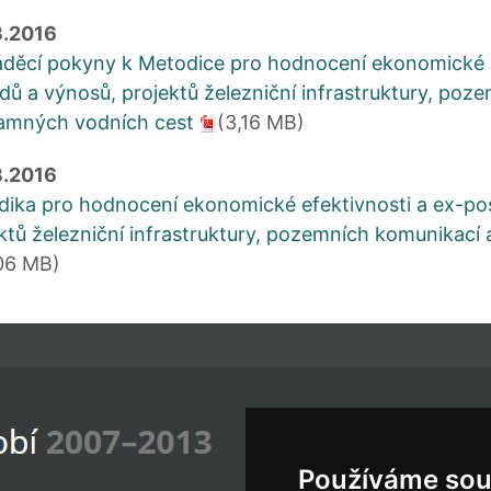
3.2016
děcí pokyny k Metodice pro hodnocení ekonomické e
dů a výnosů, projektů železniční infrastruktury, po
amných vodních cest
(3,16 MB)
3.2016
ika pro hodnocení ekonomické efektivnosti a ex-po
ktů železniční infrastruktury, pozemních komunikac
06 MB)
P
Používáme sou