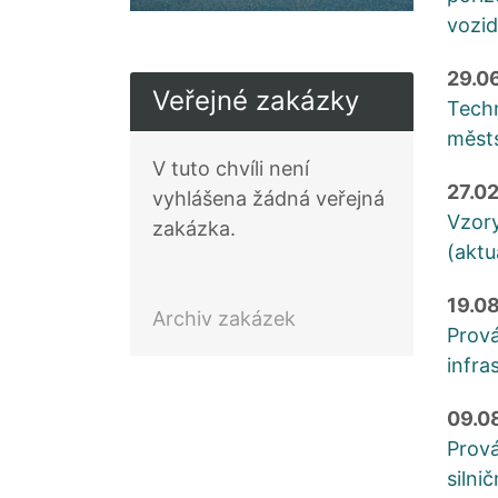
vozid
29.0
Veřejné zakázky
Techn
městs
V tuto chvíli není
27.0
vyhlášena žádná veřejná
Vzory
zakázka.
(aktu
19.0
Archiv zakázek
Prová
infra
09.0
Prová
silni