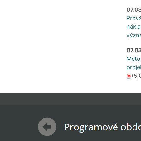
07.0
Prová
nákla
význ
07.0
Metod
proje
(5,