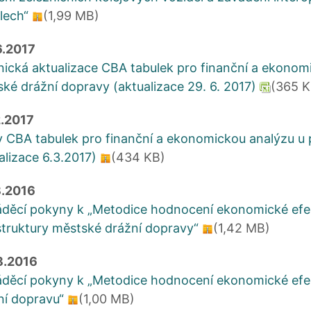
lech“
(1,99 MB)
6.2017
ická aktualizace CBA tabulek pro finanční a ekonomi
ké drážní dopravy (aktualizace 29. 6. 2017)
(365 K
2.2017
 CBA tabulek pro finanční a ekonomickou analýzu u pr
alizace 6.3.2017)
(434 KB)
8.2016
děcí pokyny k „Metodice hodnocení ekonomické efekt
struktury městské drážní dopravy“
(1,42 MB)
8.2016
děcí pokyny k „Metodice hodnocení ekonomické efekti
ční dopravu“
(1,00 MB)