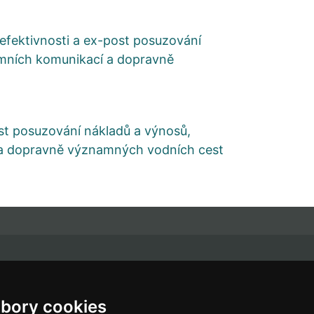
fektivnosti a ex-post posuzování
zemních komunikací a dopravně
st posuzování nákladů a výnosů,
í a dopravně významných vodních cest
řihlašte se k odběru novinek
bory cookies