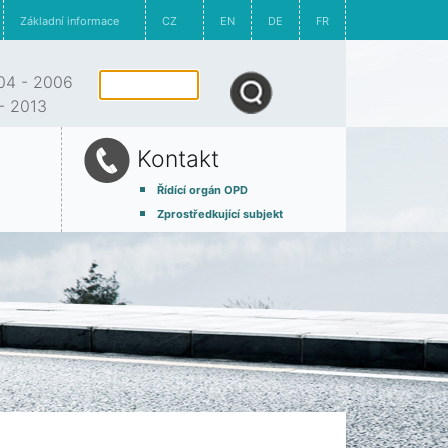
Základní informace
CZ
EN
DE
FR
4 - 2006
- 2013
Kontakt
Řídící orgán OPD
Zprostředkující subjekt