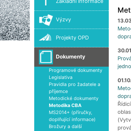
Základní informace
Met
Výzvy
13.0
Metod
dopra
Projekty OPD
30.0
Dokumenty
Prová
jedn
Programové dokumenty
Legislativa
01.10
Pravidla pro žadatele a
Metod
příjemce
dopra
Metodické dokumenty
Řídic
Metodika CBA
oblas
MS2014+ (příručky,
doplňující informace)
(Vytv
Brožury a další
prová