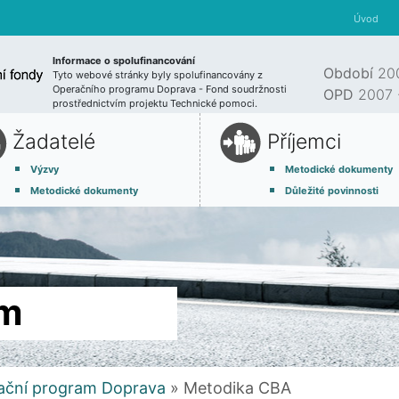
Úvod
Informace o spolufinancování
Období
200
Tyto webové stránky byly spolufinancovány z
Operačního programu Doprava - Fond soudržnosti
OPD
2007 
prostřednictvím projektu Technické pomoci.
Žadatelé
Příjemci
Výzvy
Metodické dokumenty
Metodické dokumenty
Důležité povinnosti
am
ační program Doprava
» Metodika CBA