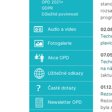
OPD 2021+
stano
GDPR
rozsa
Důležité povinnosti
prog
Audio a video
02.0
Techn
plavi
Fotogalerie
07.0
Akce OPD
Techn
na n
Užitečné odkazy
(aktu
01.12
Časté dotazy
Rezor
Rezor
Newsletter OPD
byla 