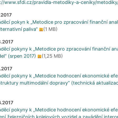
://www.sfdi.cz/pravidla-metodiky-a-ceniky/metodiky
.2017
děcí pokyn k „Metodice pro zpracování finanční analý
lternativní paliva“
(1 MB)
8.2017
děcí pokyny k „Metodice pro zpracování finanční ana
del“ (srpen 2017)
(1,25 MB)
7.2017
děcí pokyny k „Metodice hodnocení ekonomické efekt
struktury multimodální dopravy“ (technická aktualiza
6.2017
děcí pokyny k „Metodice hodnocení ekonomické efek
ení železničních kolejových vozidel a zavádění intero