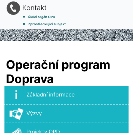
Kontakt
Řídící orgán OPD
Zprostředkující subjekt
Operační program
Doprava
Základní informace
Výzvy
Projekty OPD