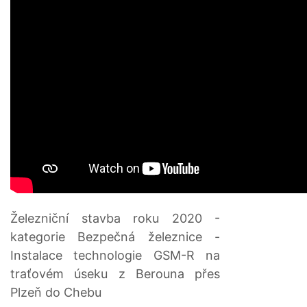
Železniční stavba roku 2020 -
kategorie Bezpečná železnice -
Instalace technologie GSM-R na
traťovém úseku z Berouna přes
Plzeň do Chebu