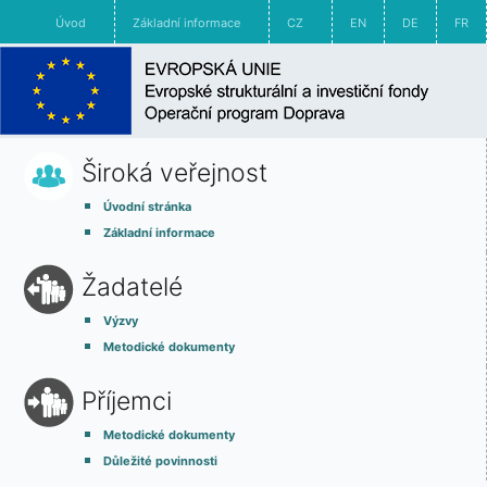
Úvod
Základní informace
CZ
EN
DE
FR
Široká veřejnost
Úvodní stránka
Základní informace
Žadatelé
Výzvy
Metodické dokumenty
Příjemci
Metodické dokumenty
Důležité povinnosti