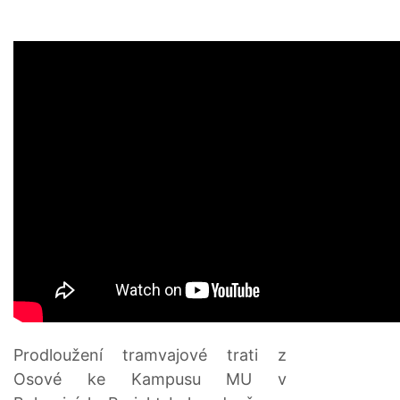
Prodloužení tramvajové trati z
Osové ke Kampusu MU v