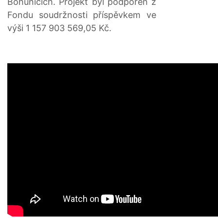
Bohunicích. Projekt byl podpořen z
Fondu soudržnosti příspěvkem ve
výši 1 157 903 569,05 Kč.