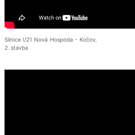
Silnice I/21 Nová Hospoda - Kočov,
2. stavba