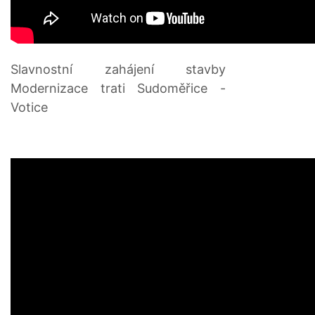
Slavnostní zahájení stavby
Modernizace trati Sudoměřice -
Votice