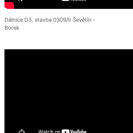
Dálnice D3, stavba 0309/II Ševětín -
Borek