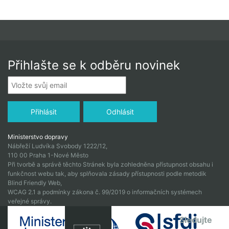
Přihlašte se k odběru novinek
Ministerstvo dopravy
Nábřeží Ludvíka Svobody 1222/12,
110 00 Praha 1-Nové Město
Při tvorbě a správě těchto Stránek byla zohledněna přístupnost obsahu i
funkčnost webu tak, aby splňovala zásady přístupnosti podle metodik
Blind Friendly Web,
WCAG 2.1 a podmínky zákona č. 99/2019 o informačních systémech
veřejné správy.
Sledujte