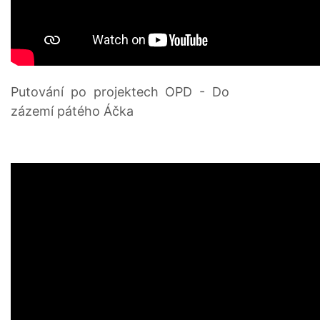
Putování po projektech OPD - Do
zázemí pátého Áčka