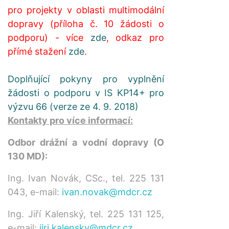
pro projekty v oblasti multimodální
dopravy (příloha č. 10 žádosti o
podporu) - více
zde
, odkaz pro
přímé stažení
zde
.
Doplňující pokyny pro vyplnění
žádosti o podporu v IS KP14+ pro
výzvu 66 (verze ze 4. 9. 2018)
Kontakty pro více informací:
Odbor drážní a vodní dopravy (O
130 MD):
Ing. Ivan Novák, CSc., tel. 225 131
043, e-mail:
ivan.novak@mdcr.cz
Ing. Jiří Kalenský, tel. 225 131 125,
e-mail:
jiri.kalensky@mdcr.cz