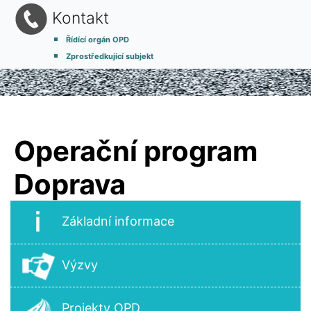
Kontakt
Řídící orgán OPD
Zprostředkující subjekt
Operační program
Doprava
Základní informace
Výzvy
Projekty OPD