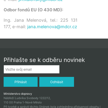
Odbor fondů EU (O 430 MD):
Ing. Jana Melenová, tel.: 225 131
177, e-mail:
jana.melenova@mdcr.cz
Přihlašte se k odběru novinek
Ministerstvo dopravy
Nábřeží Ludvíka Svobody 1222/12,
110 00 Praha 1-Nové Město
Při tvorbě a správě těchto Stránek byla zohledněna přístupnost obsahu i