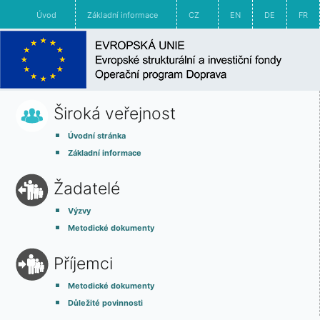
Úvod
Základní informace
CZ
EN
DE
FR
Široká veřejnost
Úvodní stránka
Základní informace
Žadatelé
Výzvy
Metodické dokumenty
Příjemci
Metodické dokumenty
Důležité povinnosti