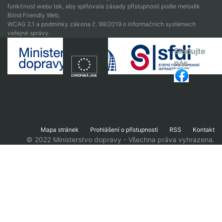
funkčnost webu tak, aby splňovala zásady přístupnosti podle metodik
Blind Friendly Web,
WCAG 2.1 a podmínky zákona č. 99/2019 o informačních systémech
veřejné správy.
Sledujte
nás
Mapa stránek
Prohlášení o přístupnosti
RSS
Kontakt
© 2022 Ministerstvo dopravy - Všechna práva vyhrazena.