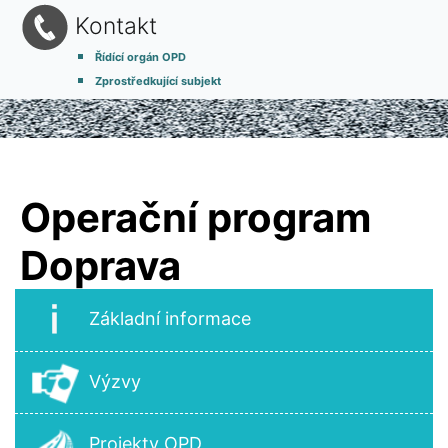
Kontakt
Řídící orgán OPD
Zprostředkující subjekt
Operační program
Doprava
Základní informace
Výzvy
Projekty OPD