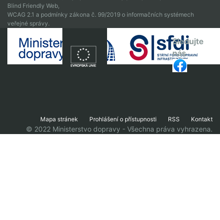
Blind Friendly Web,
WCAG 2.1 a podmínky zákona č. 99/2019 o informačních systémech
veřejné správy.
Sledujte
nás
Mapa stránek
Prohlášení o přístupnosti
RSS
Kontakt
© 2022 Ministerstvo dopravy - Všechna práva vyhrazena.