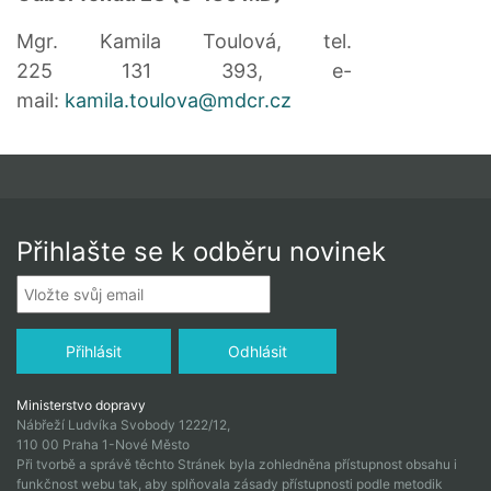
Mgr. Kamila Toulová, tel.
225 131 393, e-
mail:
kamila.toulova@mdcr.cz
Přihlašte se k odběru novinek
Ministerstvo dopravy
Nábřeží Ludvíka Svobody 1222/12,
110 00 Praha 1-Nové Město
Při tvorbě a správě těchto Stránek byla zohledněna přístupnost obsahu i
funkčnost webu tak, aby splňovala zásady přístupnosti podle metodik