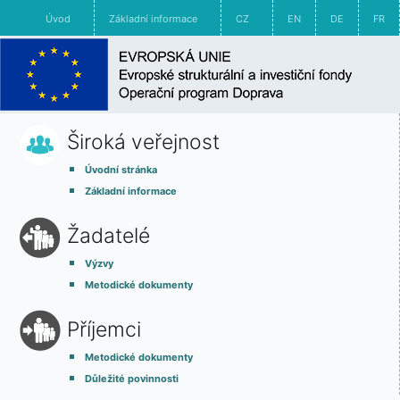
Úvod
Základní informace
CZ
EN
DE
FR
Široká veřejnost
Úvodní stránka
Základní informace
Žadatelé
Výzvy
Metodické dokumenty
Příjemci
Metodické dokumenty
Důležité povinnosti