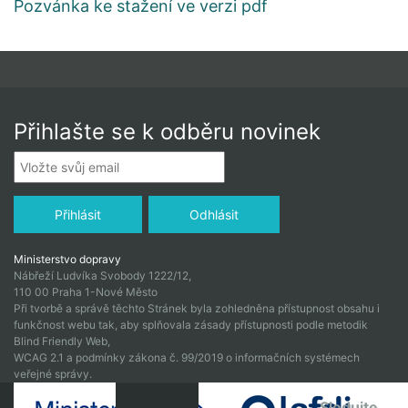
Pozvánka ke stažení ve verzi pdf
Přihlašte se k odběru novinek
Ministerstvo dopravy
Nábřeží Ludvíka Svobody 1222/12,
110 00 Praha 1-Nové Město
Při tvorbě a správě těchto Stránek byla zohledněna přístupnost obsahu i
funkčnost webu tak, aby splňovala zásady přístupnosti podle metodik
Blind Friendly Web,
WCAG 2.1 a podmínky zákona č. 99/2019 o informačních systémech
veřejné správy.
Sledujte