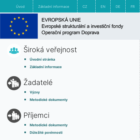
Úvod
Základní informace
CZ
EN
DE
FR
Široká veřejnost
Úvodní stránka
Základní informace
Žadatelé
Výzvy
Metodické dokumenty
Příjemci
Metodické dokumenty
Důležité povinnosti