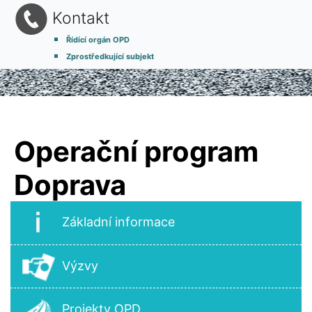
Kontakt
Řídící orgán OPD
Zprostředkující subjekt
Operační program
Doprava
Základní informace
Výzvy
Projekty OPD