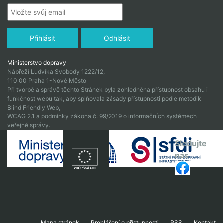
Ministerstvo dopravy
Nábřeží Ludvíka Svobody 1222/12,
110 00 Praha 1-Nové Město
Při tvorbě a správě těchto Stránek byla zohledněna přístupnost obsahu i
funkčnost webu tak, aby splňovala zásady přístupnosti podle metodik
Blind Friendly Web,
WCAG 2.1 a podmínky zákona č. 99/2019 o informačních systémech
veřejné správy.
Sledujte
nás
Mapa stránek
Prohlášení o přístupnosti
RSS
Kontakt