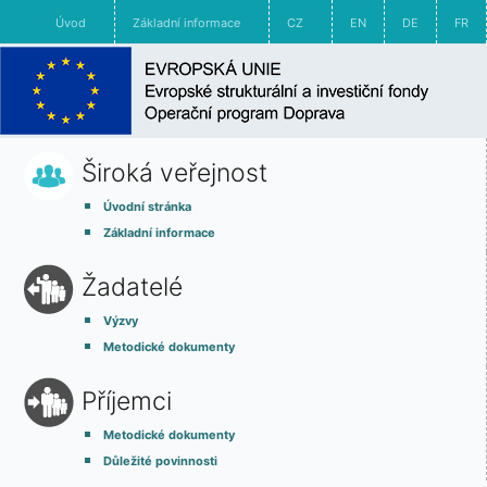
Úvod
Základní informace
CZ
EN
DE
FR
Široká veřejnost
Úvodní stránka
Základní informace
Žadatelé
Výzvy
Metodické dokumenty
Příjemci
Metodické dokumenty
Důležité povinnosti