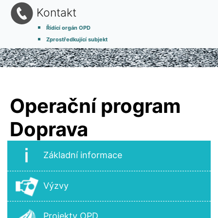
Kontakt
Řídící orgán OPD
Zprostředkující subjekt
Operační program
Doprava
Základní informace
Výzvy
Projekty OPD