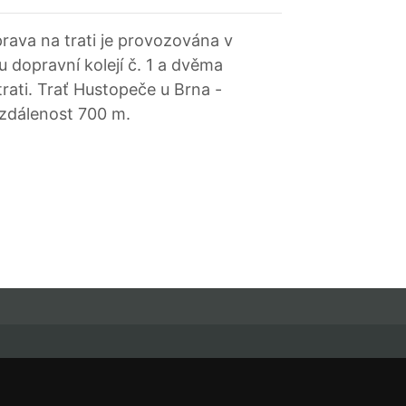
prava na trati je provozována v
u dopravní kolejí č. 1 a dvěma
trati. Trať Hustopeče u Brna -
vzdálenost 700 m.
řihlašte se k odběru novinek