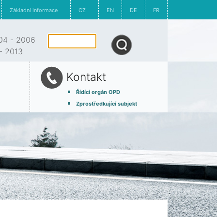
Základní informace
CZ
EN
DE
FR
4 - 2006
- 2013
Kontakt
Řídící orgán OPD
Zprostředkující subjekt