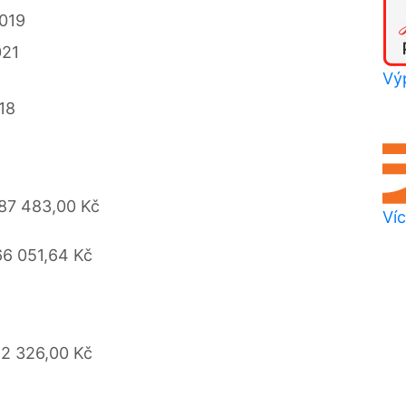
019
021
Výp
018
87 483,00 Kč
Víc
66 051,64 Kč
62 326,00 Kč