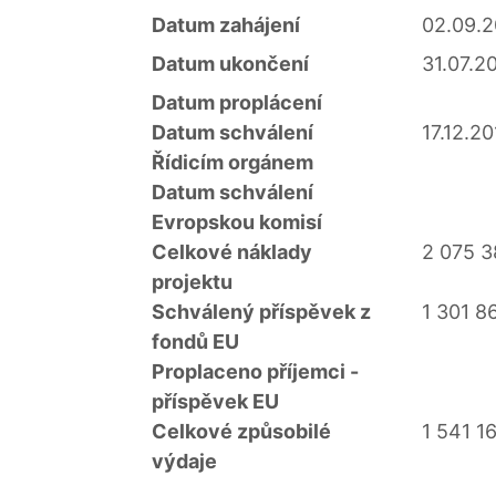
Datum zahájení
02.09.2
Datum ukončení
31.07.2
Datum proplácení
Datum schválení
17.12.2
Řídicím orgánem
Datum schválení
Evropskou komisí
Celkové náklady
2 075 3
projektu
Schválený příspěvek z
1 301 8
fondů EU
Proplaceno příjemci -
příspěvek EU
Celkové způsobilé
1 541 1
výdaje