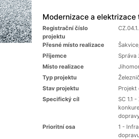
Modernizace a elektrizace 
Registrační číslo
CZ.04.1
projektu
Přesné místo realizace
Šakvice
Příjemce
Správa 
Místo realizace
Jihomor
Typ projektu
Železnič
Stav projektu
Projekt
Specifický cíl
SC 1.1 -
konkure
doprav
Prioritní osa
1 - Infr
doprav